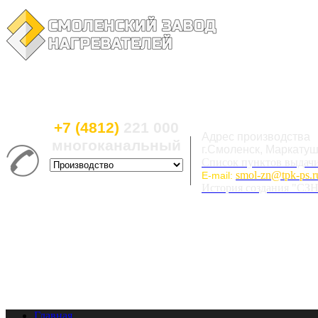
+7 (4812)
221 000
Адрес производства
многоканальный
г.Смоленск, Маркатуши
Список пунктов выдач
smol-zn@tpk-ps.r
E-mail:
История создания "СЗ
Главная