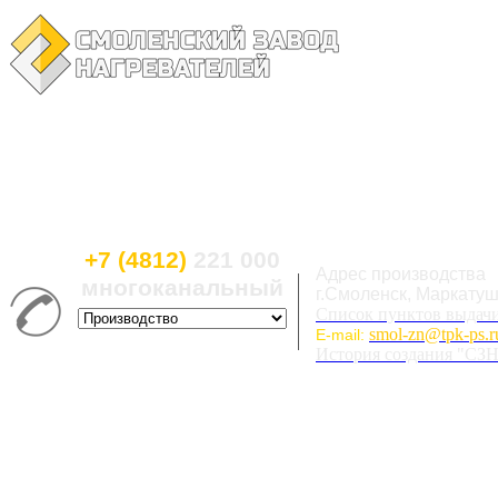
+7 (4812)
221 000
Адрес производства
многоканальный
г.Смоленск, Маркатуши
Список пунктов выдач
smol-zn@tpk-ps.r
E-mail:
История создания "СЗ