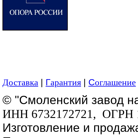
|
Г
|
С
Доставка
арантия
оглашение
© "Смоленский завод н
ИНН 6732172721, ОГРН 
Изготовление и продаж